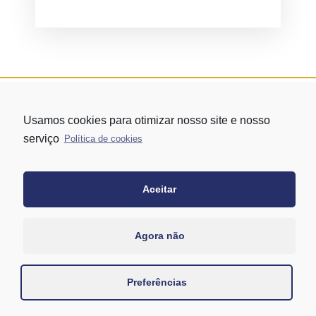
Usamos cookies para otimizar nosso site e nosso
serviço
Política de cookies
Aceitar
Rua Vergueiro nº 1421 - Edifício Top Towers Offices Torre Sul - 13º
andar – conj. 1305 – Vila Mariana - São Paulo/SP
+55 11 3171-0306
Agora não
+55 11 95058-7769 (Whatsapp)
Preferências