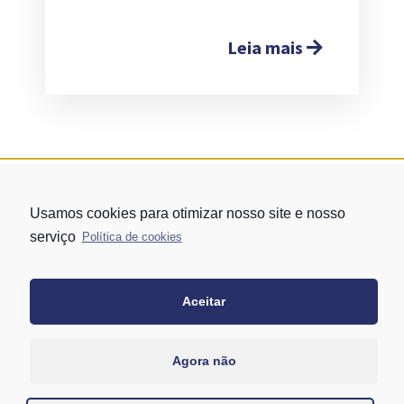
Leia mais
Usamos cookies para otimizar nosso site e nosso
serviço
Política de cookies
Aceitar
Rua Vergueiro nº 1421 - Edifício Top Towers Offices Torre Sul - 13º
andar – conj. 1305 – Vila Mariana - São Paulo/SP
+55 11 3171-0306
Agora não
+55 11 95058-7769 (Whatsapp)