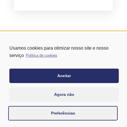
Usamos cookies para otimizar nosso site e nosso
serviço
Política de cookies
Aceitar
Rua Vergueiro nº 1421 - Edifício Top Towers Offices Torre Sul - 13º
andar – conj. 1305 – Vila Mariana - São Paulo/SP
+55 11 3171-0306
Agora não
+55 11 95058-7769 (Whatsapp)
Preferências