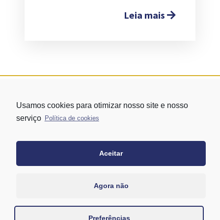
Leia mais
Usamos cookies para otimizar nosso site e nosso
serviço
Política de cookies
Aceitar
Rua Vergueiro nº 1421 - Edifício Top Towers Offices Torre Sul - 13º
andar – conj. 1305 – Vila Mariana - São Paulo/SP
+55 11 3171-0306
Agora não
+55 11 95058-7769 (Whatsapp)
Preferências