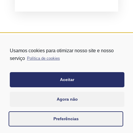
Usamos cookies para otimizar nosso site e nosso
serviço
Política de cookies
Aceitar
Rua Vergueiro nº 1421 - Edifício Top Towers Offices Torre Sul - 13º
andar – conj. 1305 – Vila Mariana - São Paulo/SP
+55 11 3171-0306
Agora não
+55 11 95058-7769 (Whatsapp)
Preferências