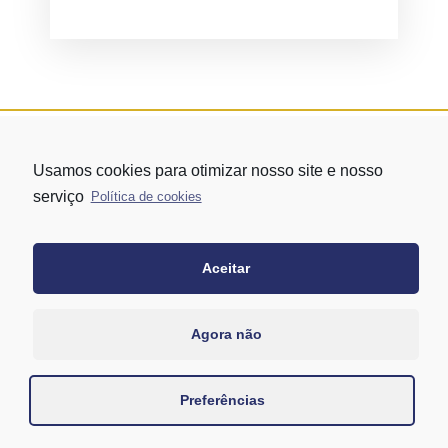
Usamos cookies para otimizar nosso site e nosso
serviço
Política de cookies
Aceitar
Rua Vergueiro nº 1421 - Edifício Top Towers Offices Torre Sul - 13º
andar – conj. 1305 – Vila Mariana - São Paulo/SP
+55 11 3171-0306
Agora não
+55 11 95058-7769 (Whatsapp)
Preferências