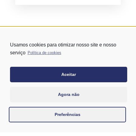
Usamos cookies para otimizar nosso site e nosso
serviço
Política de cookies
Aceitar
Rua Vergueiro nº 1421 - Edifício Top Towers Offices Torre Sul - 13º
andar – conj. 1305 – Vila Mariana - São Paulo/SP
+55 11 3171-0306
Agora não
+55 11 95058-7769 (Whatsapp)
Preferências