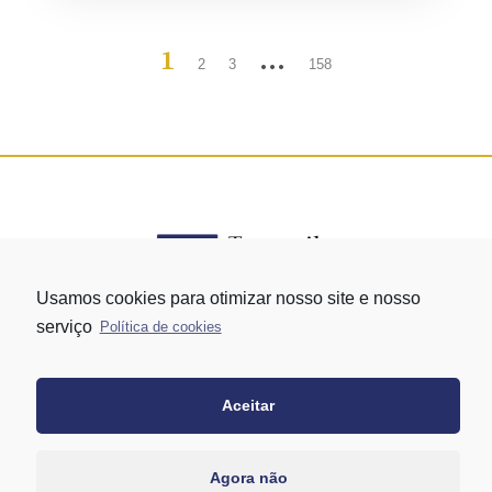
1
…
2
3
158
Usamos cookies para otimizar nosso site e nosso
serviço
Política de cookies
Rua Vergueiro nº 1421 - Edifício Top Towers Offices Torre Sul - 13º
andar – conj. 1305 – Vila Mariana - São Paulo/SP
+55 11 3171-0306
Aceitar
+55 11 95058-7769 (Whatsapp)
Agora não