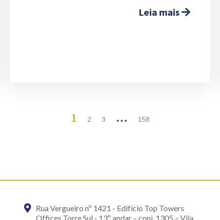
Leia mais
1
…
2
3
158
Rua Vergueiro nº 1421 - Edifício Top Towers
Offices Torre Sul - 13º andar – conj. 1305 – Vila