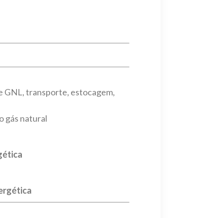
de GNL, transporte, estocagem,
o gás natural
gética
ergética