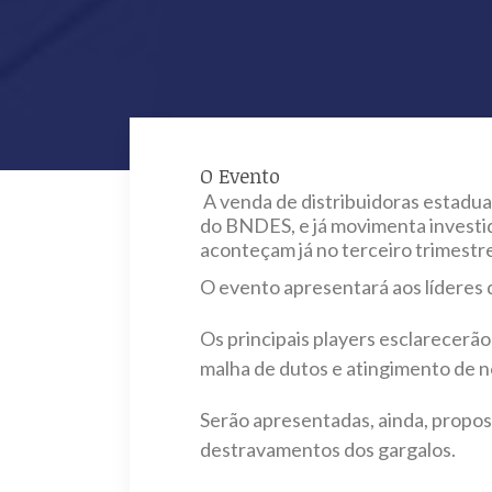
O Evento
A venda de distribuidoras estadua
do BNDES, e já movimenta investido
aconteçam já no terceiro trimestr
O evento apresentará aos líderes 
Os principais players esclarecerã
malha de dutos e atingimento de n
Serão apresentadas, ainda, propost
destravamentos dos gargalos.