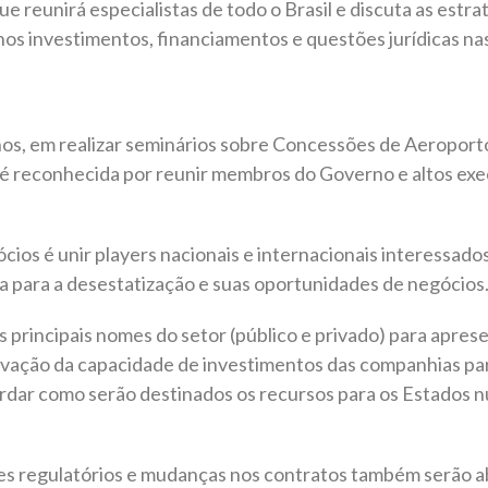
e reunirá especialistas de todo o Brasil e discuta as estra
nos investimentos, financiamentos e questões jurídicas nas
nos, em realizar seminários sobre Concessões de Aeroporto
 é reconhecida por reunir membros do Governo e altos exec
ios é unir players nacionais e internacionais interessados
ra para a desestatização e suas oportunidades de negócios
os principais nomes do setor (público e privado) para apr
evação da capacidade de investimentos das companhias par
abordar como serão destinados os recursos para os Estad
tes regulatórios e mudanças nos contratos também serão 