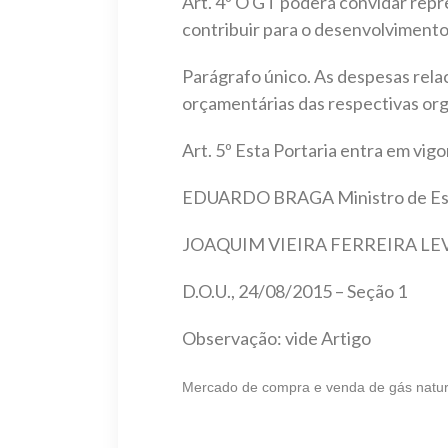
Art. 4º O GT poderá convidar rep
contribuir para o desenvolvimento
Parágrafo único. As despesas rela
orçamentárias das respectivas or
Art. 5º Esta Portaria entra em vigo
EDUARDO BRAGA Ministro de Est
JOAQUIM VIEIRA FERREIRA LEVY 
D.O.U., 24/08/2015 – Seção 1
Observação: vide Artigo
Mercado de compra e venda de gás natura