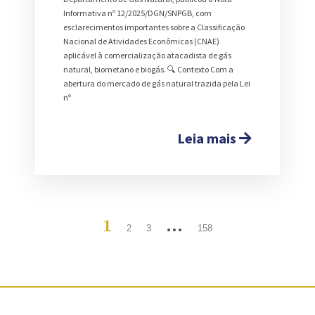
Informativa nº 12/2025/DGN/SNPGB, com
esclarecimentos importantes sobre a Classificação
Nacional de Atividades Econômicas (CNAE)
aplicável à comercialização atacadista de gás
natural, biometano e biogás. 🔍 Contexto Com a
abertura do mercado de gás natural trazida pela Lei
nº
Leia mais
1
…
2
3
158