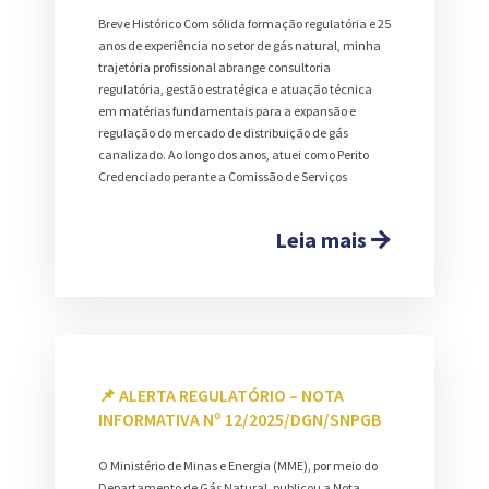
Breve Histórico Com sólida formação regulatória e 25
anos de experiência no setor de gás natural, minha
trajetória profissional abrange consultoria
regulatória, gestão estratégica e atuação técnica
em matérias fundamentais para a expansão e
regulação do mercado de distribuição de gás
canalizado. Ao longo dos anos, atuei como Perito
Credenciado perante a Comissão de Serviços
Leia mais
📌 ALERTA REGULATÓRIO – NOTA
INFORMATIVA Nº 12/2025/DGN/SNPGB
O Ministério de Minas e Energia (MME), por meio do
Departamento de Gás Natural, publicou a Nota