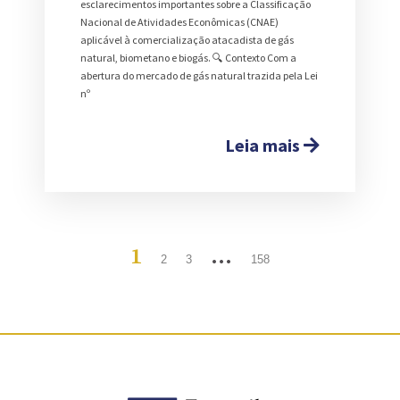
esclarecimentos importantes sobre a Classificação
Nacional de Atividades Econômicas (CNAE)
aplicável à comercialização atacadista de gás
natural, biometano e biogás. 🔍 Contexto Com a
abertura do mercado de gás natural trazida pela Lei
nº
Leia mais
1
…
2
3
158