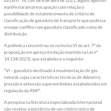
na Lei nº 14.134, de 8 de abril de 2021, alguns agentes
manifestaram preocupação com relação à
possibilidade de estabelecimento de critério de
classificação de gasoduto de transporte que pudesse
ensejar conflito com gasoduto classificado como de
distribuição.
A polêmica concentrou-se no inciso VI do art. 7º da
proposição em apreço (redação mantida na Lei nº
14.134/2021), que estabelece o seguinte:
“VI – gasoduto destinado à movimentação de gás
natural, cujas características técnicas de diâmetro,
pressão e extensão superem limites estabelecidos em
regulação da ANP”.
A pesquisa na literatura especializada internacional
não revelou a existência de um critério único de