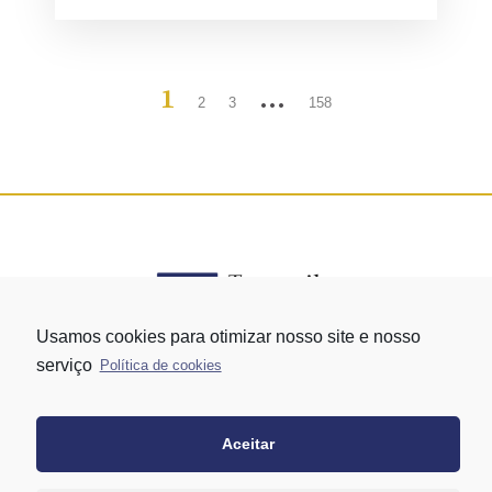
1
…
2
3
158
Usamos cookies para otimizar nosso site e nosso
serviço
Política de cookies
Rua Vergueiro nº 1421 - Edifício Top Towers Offices Torre Sul - 13º
andar – conj. 1305 – Vila Mariana - São Paulo/SP
+55 11 3171-0306
Aceitar
+55 11 95058-7769 (Whatsapp)