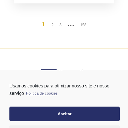
1
…
2
3
158
Usamos cookies para otimizar nosso site e nosso
serviço
Política de cookies
Rua Vergueiro nº 1421 - Edifício Top Towers Offices Torre Sul - 13º
andar – conj. 1305 – Vila Mariana - São Paulo/SP
+55 11 3171-0306
Aceitar
+55 11 95058-7769 (Whatsapp)