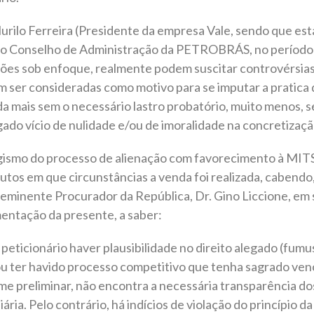
Murilo Ferreira (Presidente da empresa Vale, sendo que est
no Conselho de Administração da PETROBRÁS, no período 
ões sob enfoque, realmente podem suscitar controvérsias 
em ser consideradas como motivo para se imputar a pratica
da mais sem o necessário lastro probatório, muito menos, 
gado vício de nulidade e/ou de imoralidade na concretização
igismo do processo de alienação com favorecimento à MITS
tos em que circunstâncias a venda foi realizada, cabendo, a
 eminente Procurador da República, Dr. Gino Liccione, em 
mentação da presente, a saber:
peticionário haver plausibilidade no direito alegado (fumus 
ou ter havido processo competitivo que tenha sagrado v
 preliminar, não encontra a necessária transparência dos
iária. Pelo contrário, há indícios de violação do princípio d