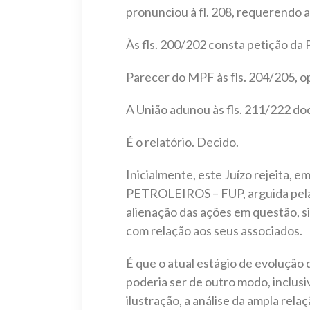
pronunciou à fl. 208, requerendo a
Às fls. 200/202 consta petição da
Parecer do MPF às fls. 204/205, o
A União adunou às fls. 211/222 do
É o relatório. Decido.
Inicialmente, este Juízo rejeita,
PETROLEIROS – FUP, arguida pela ré
alienação das ações em questão, si
com relação aos seus associados.
É que o atual estágio de evolução
poderia ser de outro modo, inclusi
ilustração, a análise da ampla rel