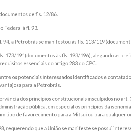
 documentos de fls. 12/86.
 Federal à fl. 93.
 94, a Petrobrás se manifestou às fls. 113/119 (documento
 173/191(documentos às fls. 193/196), alegando as prelim
 requisitos essenciais do artigo 283 do CPC.
ntre os potenciais interessados identificados e contatado
vantajosa para a Petrobrás.
vância dos princípios constitucionais insculpidos no art. 
ministração pública, em especial os princípios da isonomia
um tipo de favorecimento para a Mitsui ou para qualquer ou
98, requerendo que a União se manifeste se possui interesse