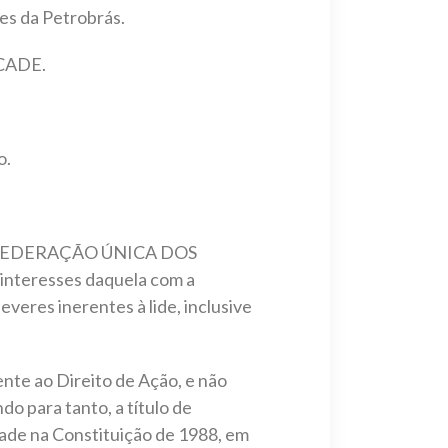
les da Petrobrás.
 CADE.
o.
va da FEDERAÇÃO ÚNICA DOS
s interesses daquela com a
everes inerentes à lide, inclusive
nte ao Direito de Ação, e não
do para tanto, a título de
idade na Constituição de 1988, em