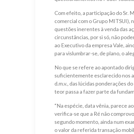
Com efeito, a participação do Sr. 
comercial com o Grupo MITSUI), 
questões inerentes à venda das aç
circunstâncias, por si só, não pod
ao Executivo da empresa Vale, ain
para vislumbrar-se, de plano, o ale
No que se refere ao apontado dir
suficientemente esclarecido nos au
d.m.v., das lúcidas ponderações do
teor passa a fazer parte da funda
“Na espécie, data vênia, parece ao 
verifica-se que a Ré não comprov
segundo momento, ainda num exame
o valor da referida transação mobil