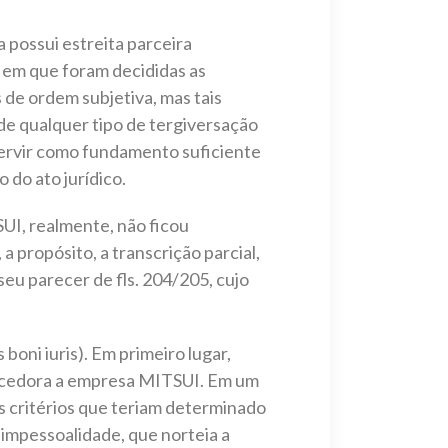
a possui estreita parceira
em que foram decididas as
de ordem subjetiva, mas tais
 de qualquer tipo de tergiversação
servir como fundamento suficiente
 do ato jurídico.
UI, realmente, não ficou
 propósito, a transcrição parcial,
seu parecer de fls. 204/205, cujo
boni iuris). Em primeiro lugar,
encedora a empresa MITSUI. Em um
 critérios que teriam determinado
a impessoalidade, que norteia a