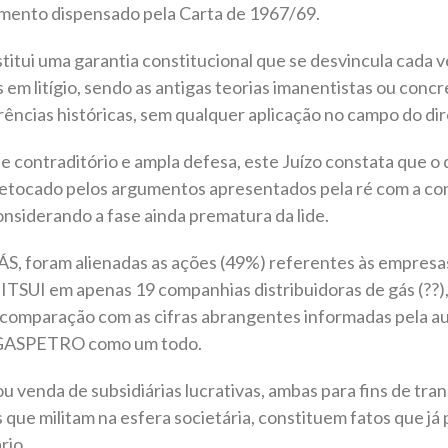
amento dispensado pela Carta de 1967/69.
titui uma garantia constitucional que se desvincula cada ve
s em litígio, sendo as antigas teorias imanentistas ou conc
ências históricas, sem qualquer aplicação no campo do di
e contraditório e ampla defesa, este Juízo constata que o
 retocado pelos argumentos apresentados pela ré com a con
considerando a fase ainda prematura da lide.
, foram alienadas as ações (49%) referentes às empresas
ITSUI em apenas 19 companhias distribuidoras de gás (??),
 comparação com as cifras abrangentes informadas pela au
a GASPETRO como um todo.
 venda de subsidiárias lucrativas, ambas para fins de trans
que militam na esfera societária, constituem fatos que j
rio.