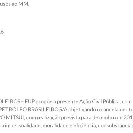
clusos ao MM.
16
S – FUP propõe a presente Ação Civil Pública, com r
 PETRÓLEO BRASILEIRO S/A objetivando o cancelamento
MITSUI, com realização prevista para dezembro de 2015
da impessoalidade, moralidade e eficiência, consubstanciad