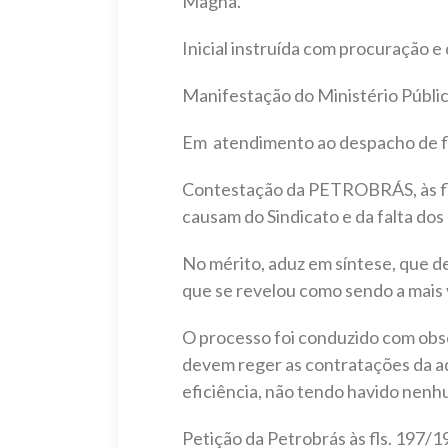
Magna.
Inicial instruída com procuração e
Manifestação do Ministério Público
Em atendimento ao despacho de fl.
Contestação da PETROBRÁS, às fls.
causam do Sindicato e da falta dos
No mérito, aduz em síntese, que de
que se revelou como sendo a mais 
O processo foi conduzido com obser
devem reger as contratações da ad
eficiência, não tendo havido nenh
Petição da Petrobrás às fls. 197/1