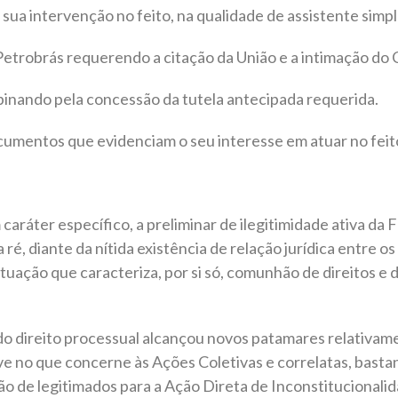
 sua intervenção no feito, na qualidade de assistente simp
 Petrobrás requerendo a citação da União e a intimação do
pinando pela concessão da tutela antecipada requerida.
cumentos que evidenciam o seu interesse em atuar no feit
 em caráter específico, a preliminar de ilegitimidade ati
, diante da nítida existência de relação jurídica entre o
tuação que caracteriza, por si só, comunhão de direitos e d
 do direito processual alcançou novos patamares relativame
ve no que concerne às Ações Coletivas e correlatas, bastan
ação de legitimados para a Ação Direta de Inconstitucional