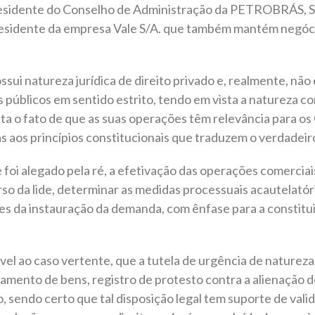
residente do Conselho de Administração da PETROBRÁS, Sr
residente da empresa Vale S/A. que também mantém negóc
i natureza jurídica de direito privado e, realmente, não 
s públicos em sentido estrito, tendo em vista a natureza co
ta o fato de que as suas operações têm relevância para os 
s aos princípios constitucionais que traduzem o verdadeiro
e foi alegado pela ré, a efetivação das operações comerciai
so da lide, determinar as medidas processuais acautelatóri
s da instauração da demanda, com ênfase para a constituiç
vel ao caso vertente, que a tutela de urgência de natureza
lamento de bens, registro de protesto contra a alienação 
, sendo certo que tal disposição legal tem suporte de vali