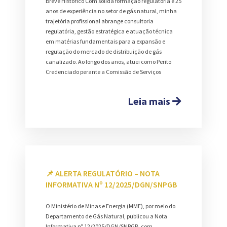
Breve Histórico Com sólida formação regulatória e 25
anos de experiência no setor de gás natural, minha
trajetória profissional abrange consultoria
regulatória, gestão estratégica e atuação técnica
em matérias fundamentais para a expansão e
regulação do mercado de distribuição de gás
canalizado. Ao longo dos anos, atuei como Perito
Credenciado perante a Comissão de Serviços
Leia mais
📌 ALERTA REGULATÓRIO – NOTA
INFORMATIVA Nº 12/2025/DGN/SNPGB
O Ministério de Minas e Energia (MME), por meio do
Departamento de Gás Natural, publicou a Nota
Informativa nº 12/2025/DGN/SNPGB, com