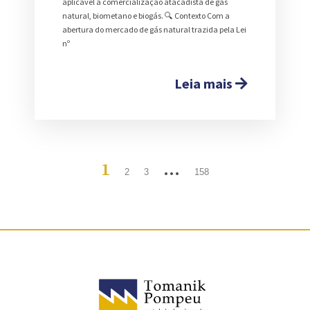
aplicável à comercialização atacadista de gás
natural, biometano e biogás. 🔍 Contexto Com a
abertura do mercado de gás natural trazida pela Lei
nº
Leia mais
1
…
2
3
158