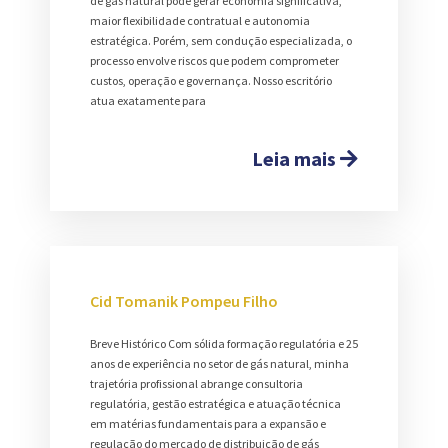
de gás natural pode gerar economia significativa,
maior flexibilidade contratual e autonomia
estratégica. Porém, sem condução especializada, o
processo envolve riscos que podem comprometer
custos, operação e governança. Nosso escritório
atua exatamente para
Leia mais
Cid Tomanik Pompeu Filho
Breve Histórico Com sólida formação regulatória e 25
anos de experiência no setor de gás natural, minha
trajetória profissional abrange consultoria
regulatória, gestão estratégica e atuação técnica
em matérias fundamentais para a expansão e
regulação do mercado de distribuição de gás