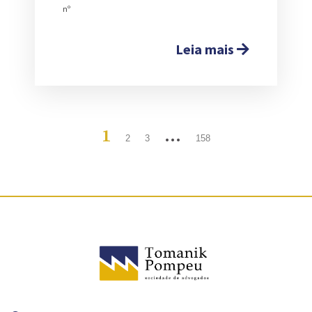
nº
Leia mais
1
…
2
3
158