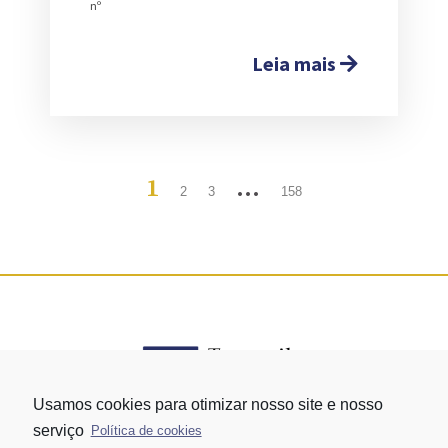
nº
Leia mais
1
…
2
3
158
Usamos cookies para otimizar nosso site e nosso
serviço
Política de cookies
Rua Vergueiro nº 1421 - Edifício Top Towers Offices Torre Sul - 13º