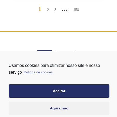
1
…
2
3
158
Usamos cookies para otimizar nosso site e nosso
serviço
Política de cookies
Rua Vergueiro nº 1421 - Edifício Top Towers Offices Torre Sul - 13º
andar – conj. 1305 – Vila Mariana - São Paulo/SP
+55 11 3171-0306
Aceitar
+55 11 95058-7769 (Whatsapp)
Agora não