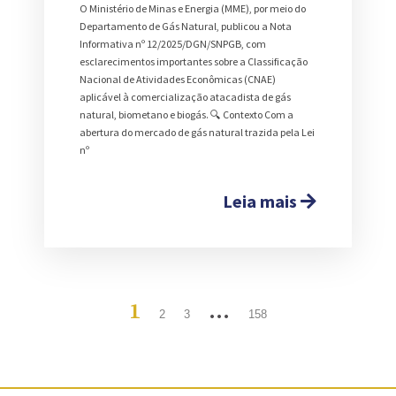
O Ministério de Minas e Energia (MME), por meio do
Departamento de Gás Natural, publicou a Nota
Informativa nº 12/2025/DGN/SNPGB, com
esclarecimentos importantes sobre a Classificação
Nacional de Atividades Econômicas (CNAE)
aplicável à comercialização atacadista de gás
natural, biometano e biogás. 🔍 Contexto Com a
abertura do mercado de gás natural trazida pela Lei
nº
Leia mais
1
…
2
3
158