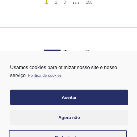
1
…
2
3
158
Usamos cookies para otimizar nosso site e nosso
serviço
Política de cookies
Rua Vergueiro nº 1421 - Edifício Top Towers Offices Torre Sul - 13º
andar – conj. 1305 – Vila Mariana - São Paulo/SP
+55 11 3171-0306
Aceitar
+55 11 95058-7769 (Whatsapp)
Agora não