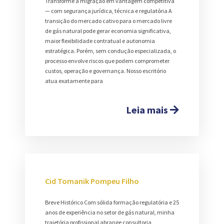
Transforme a migração em vantagem competitiva
— com segurança jurídica, técnica e regulatória A
transição do mercado cativo para o mercado livre
de gás natural pode gerar economia significativa,
maior flexibilidade contratual e autonomia
estratégica. Porém, sem condução especializada, o
processo envolve riscos que podem comprometer
custos, operação e governança. Nosso escritório
atua exatamente para
Leia mais
Cid Tomanik Pompeu Filho
Breve Histórico Com sólida formação regulatória e 25
anos de experiência no setor de gás natural, minha
trajetória profissional abrange consultoria