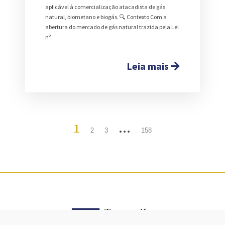
aplicável à comercialização atacadista de gás
natural, biometano e biogás. 🔍 Contexto Com a
abertura do mercado de gás natural trazida pela Lei
nº
Leia mais
1
…
2
3
158