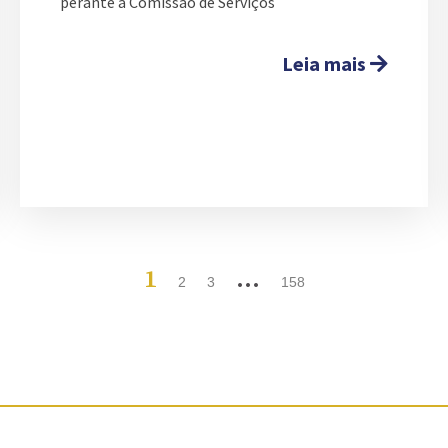
perante a Comissão de Serviços
Leia mais
1
…
2
3
158