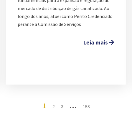
fundamentais para a expansão e regulação do
mercado de distribuição de gás canalizado. Ao
longo dos anos, atuei como Perito Credenciado
perante a Comissão de Serviços
Leia mais
1
…
2
3
158