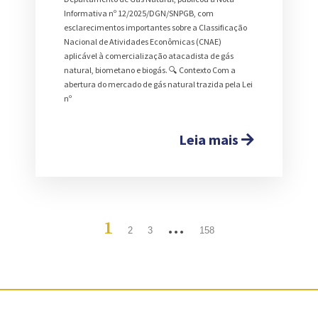
Informativa nº 12/2025/DGN/SNPGB, com
esclarecimentos importantes sobre a Classificação
Nacional de Atividades Econômicas (CNAE)
aplicável à comercialização atacadista de gás
natural, biometano e biogás. 🔍 Contexto Com a
abertura do mercado de gás natural trazida pela Lei
nº
Leia mais
1
…
2
3
158