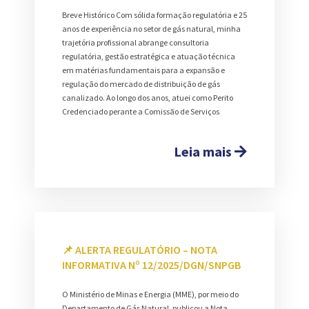
Breve Histórico Com sólida formação regulatória e 25
anos de experiência no setor de gás natural, minha
trajetória profissional abrange consultoria
regulatória, gestão estratégica e atuação técnica
em matérias fundamentais para a expansão e
regulação do mercado de distribuição de gás
canalizado. Ao longo dos anos, atuei como Perito
Credenciado perante a Comissão de Serviços
Leia mais
📌 ALERTA REGULATÓRIO – NOTA
INFORMATIVA Nº 12/2025/DGN/SNPGB
O Ministério de Minas e Energia (MME), por meio do
Departamento de Gás Natural, publicou a Nota