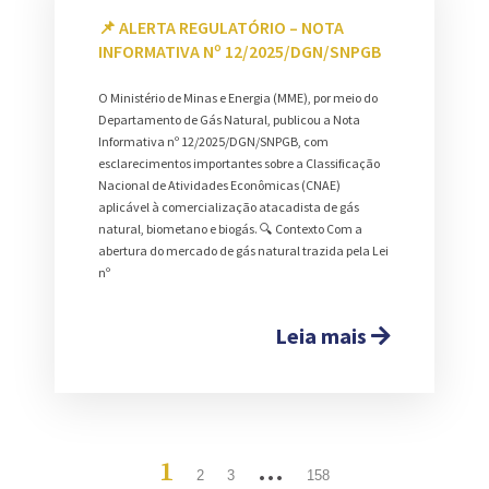
📌 ALERTA REGULATÓRIO – NOTA
INFORMATIVA Nº 12/2025/DGN/SNPGB
O Ministério de Minas e Energia (MME), por meio do
Departamento de Gás Natural, publicou a Nota
Informativa nº 12/2025/DGN/SNPGB, com
esclarecimentos importantes sobre a Classificação
Nacional de Atividades Econômicas (CNAE)
aplicável à comercialização atacadista de gás
natural, biometano e biogás. 🔍 Contexto Com a
abertura do mercado de gás natural trazida pela Lei
nº
Leia mais
1
…
2
3
158