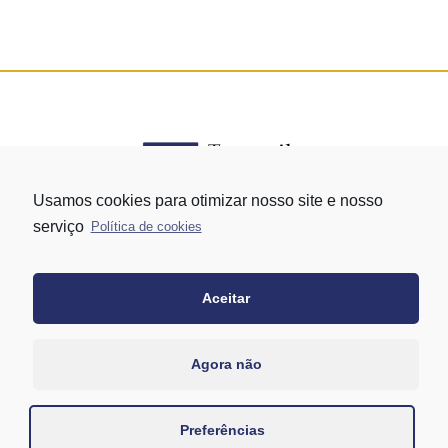
Usamos cookies para otimizar nosso site e nosso
serviço
Política de cookies
Rua Vergueiro nº 1421 - Edifício Top Towers Offices Torre Sul - 13º
andar – conj. 1305 – Vila Mariana - São Paulo/SP
+55 11 3171-0306
Aceitar
+55 11 95058-7769 (Whatsapp)
Agora não
Preferências