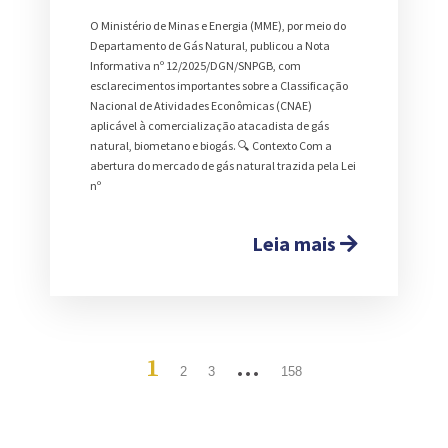
O Ministério de Minas e Energia (MME), por meio do
Departamento de Gás Natural, publicou a Nota
Informativa nº 12/2025/DGN/SNPGB, com
esclarecimentos importantes sobre a Classificação
Nacional de Atividades Econômicas (CNAE)
aplicável à comercialização atacadista de gás
natural, biometano e biogás. 🔍 Contexto Com a
abertura do mercado de gás natural trazida pela Lei
nº
Leia mais
1
…
2
3
158