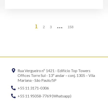
1
…
2
3
158
Rua Vergueiro nº 1421 - Edifício Top Towers
Offices Torre Sul - 13º andar – conj. 1305 – Vila
Mariana - São Paulo/SP
+55 11 3171-0306
+55 11 95058-7769 (Whatsapp)