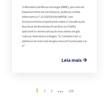
O Ministério de Minas e Energia (MME), por meio do
Departamento de Gás Natural, publicou a Nota
Informativa nº 12/2025/DGN/SNPGB, com
esclarecimentos importantes sobre a Classificação
Nacional de Atividades Econômicas (CNAE)
aplicável à comercialização atacadista de gás
natural, biometano e biogás. 🔍 Contexto Com a
abertura do mercado de gás natural trazida pela Lei
nº
Leia mais
1
…
2
3
158