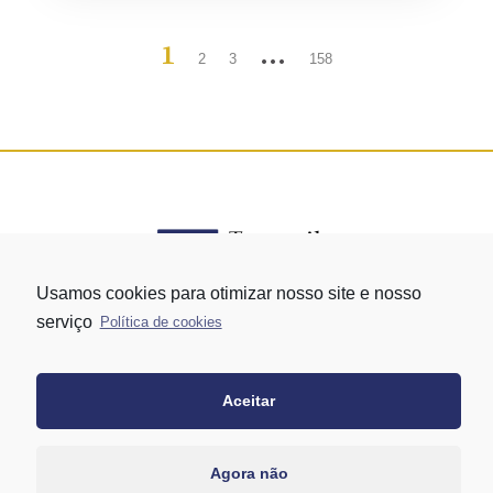
1
…
2
3
158
Usamos cookies para otimizar nosso site e nosso
serviço
Política de cookies
Rua Vergueiro nº 1421 - Edifício Top Towers Offices Torre Sul - 13º
andar – conj. 1305 – Vila Mariana - São Paulo/SP
+55 11 3171-0306
Aceitar
+55 11 95058-7769 (Whatsapp)
Agora não