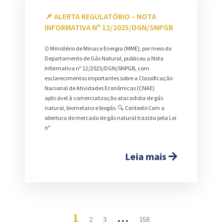
📌 ALERTA REGULATÓRIO – NOTA
INFORMATIVA Nº 12/2025/DGN/SNPGB
O Ministério de Minas e Energia (MME), por meio do
Departamento de Gás Natural, publicou a Nota
Informativa nº 12/2025/DGN/SNPGB, com
esclarecimentos importantes sobre a Classificação
Nacional de Atividades Econômicas (CNAE)
aplicável à comercialização atacadista de gás
natural, biometano e biogás. 🔍 Contexto Com a
abertura do mercado de gás natural trazida pela Lei
nº
Leia mais
1
…
2
3
158