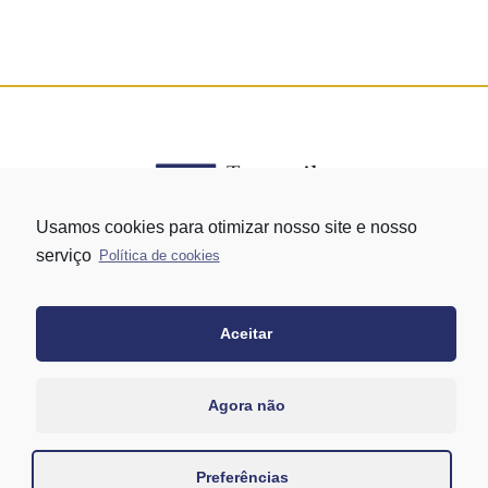
Usamos cookies para otimizar nosso site e nosso
serviço
Política de cookies
Rua Vergueiro nº 1421 - Edifício Top Towers Offices Torre Sul - 13º
andar – conj. 1305 – Vila Mariana - São Paulo/SP
+55 11 3171-0306
Aceitar
+55 11 95058-7769 (Whatsapp)
Agora não
Preferências