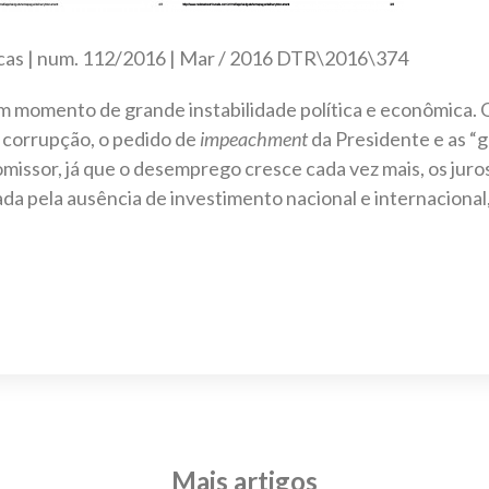
icas | num. 112/2016 | Mar / 2016 DTR\2016\374
m momento de grande instabilidade política e econômica. O 
 corrupção, o pedido de
impeachment
da Presidente e as “g
issor, já que o desemprego cresce cada vez mais, os jur
ada pela ausência de investimento nacional e internaciona
Mais artigos