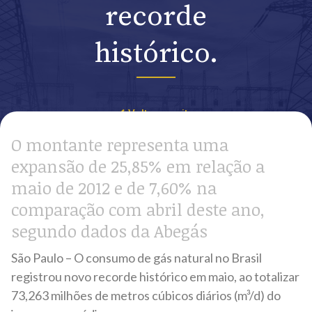
recorde
histórico.
Voltar ao site
O montante representa uma
expansão de 25,85% em relação a
maio de 2012 e de 7,60% na
comparação com abril deste ano,
segundo dados da Abegás
São Paulo – O consumo de gás natural no Brasil
registrou novo recorde histórico em maio, ao totalizar
73,263 milhões de metros cúbicos diários (m³/d) do