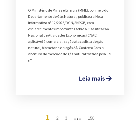
O Ministério de Minas e Energia (MME), por meio do
Departamento de Gás Natural, publicou a Nota
Informativa nº 12/2025/DGN/SNPGB, com
esclarecimentos importantes sobre a Classificação
Nacional de Atividades Econômicas (CNAE)
aplicável à comercialização atacadista de gás
natural, biometano e biogás. 🔍 Contexto Com a
abertura do mercado de gás natural trazida pela Lei
nº
Leia mais
1
…
2
3
158