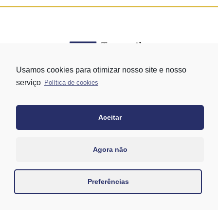
Usamos cookies para otimizar nosso site e nosso
serviço
Política de cookies
Rua Vergueiro nº 1421 - Edifício Top Towers Offices Torre Sul - 13º
andar – conj. 1305 – Vila Mariana - São Paulo/SP
+55 11 3171-0306
Aceitar
+55 11 95058-7769 (Whatsapp)
Agora não
Preferências
Desenvolvido por
Danilo Pontechelle