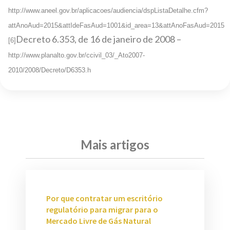
http://www.aneel.gov.br/aplicacoes/audiencia/dspListaDetalhe.cfm?
attAnoAud=2015&attIdeFasAud=1001&id_area=13&attAnoFasAud=2015
Decreto 6.353, de 16 de janeiro de 2008 –
[6]
http://www.planalto.gov.br/ccivil_03/_Ato2007-
2010/2008/Decreto/D6353.h
Mais artigos
Por que contratar um escritório
regulatório para migrar para o
Mercado Livre de Gás Natural