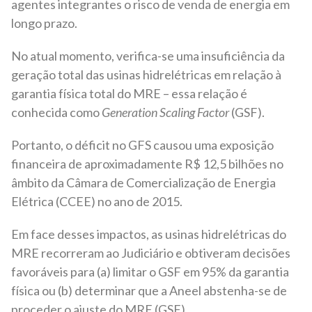
agentes integrantes o risco de venda de energia em
longo prazo.
No atual momento, verifica-se uma insuficiência da
geração total das usinas hidrelétricas em relação à
garantia física total do MRE – essa relação é
conhecida como
Generation Scaling Factor
(GSF).
Portanto, o déficit no GFS causou uma exposição
financeira de aproximadamente R$ 12,5 bilhões no
âmbito da Câmara de Comercialização de Energia
Elétrica (CCEE) no ano de 2015.
Em face desses impactos, as usinas hidrelétricas do
MRE recorreram ao Judiciário e obtiveram decisões
favoráveis para (a) limitar o GSF em 95% da garantia
física ou (b) determinar que a Aneel abstenha-se de
proceder o ajuste do MRE (GSF).