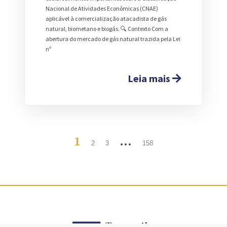
Nacional de Atividades Econômicas (CNAE)
aplicável à comercialização atacadista de gás
natural, biometano e biogás. 🔍 Contexto Com a
abertura do mercado de gás natural trazida pela Lei
nº
Leia mais
1
…
2
3
158