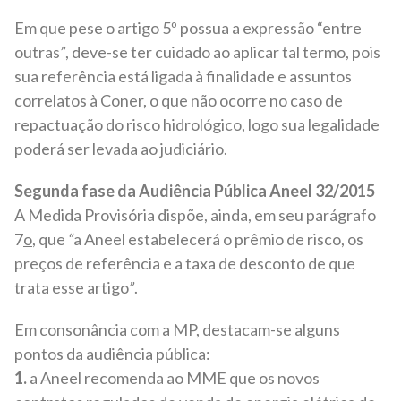
Em que pese o artigo 5º possua a expressão “entre
outras
”
, deve-se ter cuidado ao aplicar tal termo, pois
sua referência está ligada à finalidade e assuntos
correlatos à Coner, o que não ocorre no caso de
repactuação do risco hidrológico, logo sua legalidade
poderá ser levada ao judiciário.
Segunda fase da Audiência Pública Aneel 32/2015
A Medida Provisória dispõe, ainda, em seu parágrafo
7
o
, que
“
a Aneel estabelecerá o prêmio de risco, os
preços de referência e a taxa de desconto de que
trata esse artigo
”
.
Em consonância com a MP, destacam-se alguns
pontos da audiência pública:
1.
a Aneel recomenda ao MME que os novos