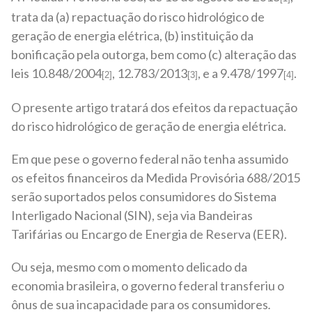
trata da (a) repactuação do risco hidrológico de
geração de energia elétrica, (b) instituição da
bonificação pela outorga, bem como (c) alteração das
leis 10.848/2004
, 12.783/2013
, e a 9.478/1997
.
[2]
[3]
[4]
O presente artigo tratará dos efeitos da repactuação
do risco hidrológico de geração de energia elétrica.
Em que pese o governo federal não tenha assumido
os efeitos financeiros da Medida Provisória 688/2015
serão suportados pelos consumidores do Sistema
Interligado Nacional (SIN), seja via Bandeiras
Tarifárias ou Encargo de Energia de Reserva (EER).
Ou seja, mesmo com o momento delicado da
economia brasileira, o governo federal transferiu o
ônus de sua incapacidade para os consumidores
.