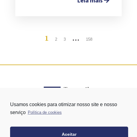
Leia mais
1
…
2
3
158
Usamos cookies para otimizar nosso site e nosso
serviço
Política de cookies
Rua Vergueiro nº 1421 - Edifício Top Towers Offices Torre Sul - 13º
andar – conj. 1305 – Vila Mariana - São Paulo/SP
+55 11 3171-0306
Aceitar