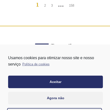
1
…
2
3
158
Usamos cookies para otimizar nosso site e nosso
serviço
Política de cookies
Rua Vergueiro nº 1421 - Edifício Top Towers Offices Torre Sul - 13º
andar – conj. 1305 – Vila Mariana - São Paulo/SP
+55 11 3171-0306
Aceitar
+55 11 95058-7769 (Whatsapp)
Agora não