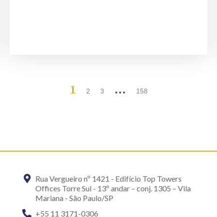
1
…
2
3
158
Rua Vergueiro nº 1421 - Edifício Top Towers
Offices Torre Sul - 13º andar – conj. 1305 – Vila
Mariana - São Paulo/SP
+55 11 3171-0306