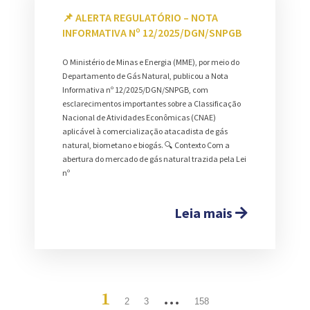
📌 ALERTA REGULATÓRIO – NOTA
INFORMATIVA Nº 12/2025/DGN/SNPGB
O Ministério de Minas e Energia (MME), por meio do
Departamento de Gás Natural, publicou a Nota
Informativa nº 12/2025/DGN/SNPGB, com
esclarecimentos importantes sobre a Classificação
Nacional de Atividades Econômicas (CNAE)
aplicável à comercialização atacadista de gás
natural, biometano e biogás. 🔍 Contexto Com a
abertura do mercado de gás natural trazida pela Lei
nº
Leia mais
1
…
2
3
158