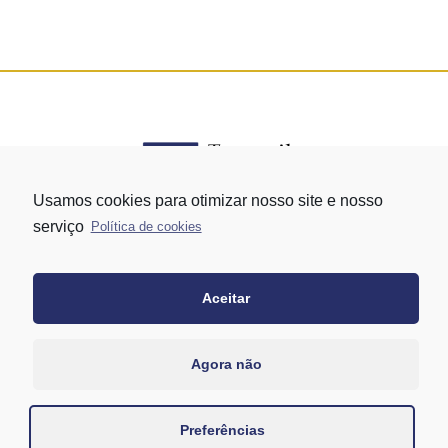
Usamos cookies para otimizar nosso site e nosso
serviço
Política de cookies
Rua Vergueiro nº 1421 - Edifício Top Towers Offices Torre Sul - 13º
andar – conj. 1305 – Vila Mariana - São Paulo/SP
+55 11 3171-0306
Aceitar
+55 11 95058-7769 (Whatsapp)
Agora não
Preferências