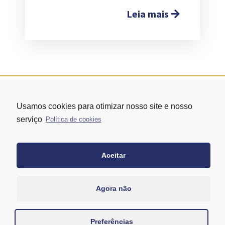
Leia mais
Usamos cookies para otimizar nosso site e nosso
serviço
Política de cookies
Aceitar
Rua Vergueiro nº 1421 - Edifício Top Towers Offices Torre Sul - 13º
andar – conj. 1305 – Vila Mariana - São Paulo/SP
+55 11 3171-0306
Agora não
+55 11 95058-7769 (Whatsapp)
Preferências