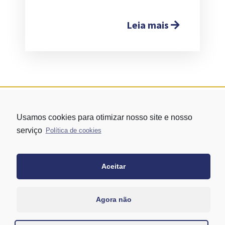
Leia mais
Usamos cookies para otimizar nosso site e nosso
serviço
Política de cookies
Aceitar
Rua Vergueiro nº 1421 - Edifício Top Towers Offices Torre Sul - 13º
andar – conj. 1305 – Vila Mariana - São Paulo/SP
+55 11 3171-0306
Agora não
+55 11 95058-7769 (Whatsapp)