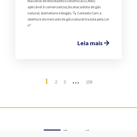
Nacional de Atividades Econômicas (CNAE)
aplicável à comercialização atacadista de gás
natural, biometano e biogás. 🔍 Contexto Com a
abertura do mercado de gás natural trazida pela Lei
nº
Leia mais
1
…
2
3
158