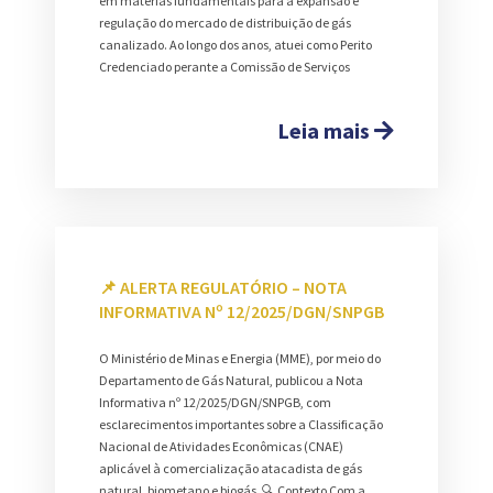
em matérias fundamentais para a expansão e
regulação do mercado de distribuição de gás
canalizado. Ao longo dos anos, atuei como Perito
Credenciado perante a Comissão de Serviços
Leia mais
📌 ALERTA REGULATÓRIO – NOTA
INFORMATIVA Nº 12/2025/DGN/SNPGB
O Ministério de Minas e Energia (MME), por meio do
Departamento de Gás Natural, publicou a Nota
Informativa nº 12/2025/DGN/SNPGB, com
esclarecimentos importantes sobre a Classificação
Nacional de Atividades Econômicas (CNAE)
aplicável à comercialização atacadista de gás
natural, biometano e biogás. 🔍 Contexto Com a