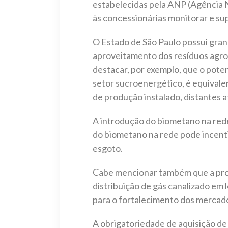
estabelecidas pela ANP (Agência
às concessionárias monitorar e su
O Estado de São Paulo possui gran
aproveitamento dos resíduos agros
destacar, por exemplo, que o poten
setor sucroenergético, é equivale
de produção instalado, distantes a
A introdução do biometano na rede 
do biometano na rede pode incenti
esgoto.
Cabe mencionar também que a prod
distribuição de gás canalizado em 
para o fortalecimento dos mercado
A obrigatoriedade de aquisição de