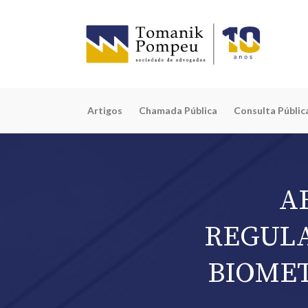
Artigos
Chamada Pública
Consulta Públic
A
REGULA
BIOME