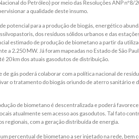
 Nacional do Petróleo) por meio das Resoluções ANP n°8
pervisionar a qualidade deste insumo.
de potencial para a produção de biogás, energético abunda
silvopastoris, dos resíduos sólidos urbanos e das estaçõe
cial estimado de produção de biometano a partir da utiliz
nte a 2.250 MW. Já foram mapeadas no Estado de São Paul
té 20 km dos atuais gasodutos de distribuição.
de gás poderá colaborar com a política nacional de resídu
var o tratamento do biogás oriundo de aterro sanitário e 
ução de biometano é descentralizada e poderá favorecer
locais atualmente sem acesso aos gasodutos. Tal fato contr
s regionais, com a geração distribuída de energia.
 um percentual de biometano a ser injetado na rede, bem c