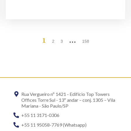
1
…
2
3
158
Rua Vergueiro nº 1421 - Edifício Top Towers
Offices Torre Sul - 13º andar – conj. 1305 – Vila
Mariana - São Paulo/SP
+55 11 3171-0306
+55 11 95058-7769 (Whatsapp)