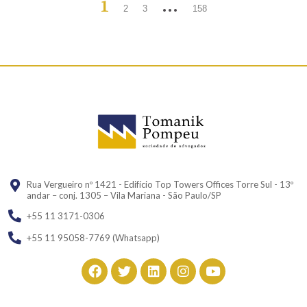
1
…
2
3
158
Rua Vergueiro nº 1421 - Edifício Top Towers Offices Torre Sul - 13º
andar – conj. 1305 – Vila Mariana - São Paulo/SP
+55 11 3171-0306
+55 11 95058-7769 (Whatsapp)