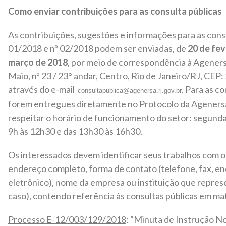
Como enviar contribuições para as consulta públicas
As contribuições, sugestões e informações para as consu
01/2018 e nº 02/2018 podem ser enviadas, de
20 de fev
março de 2018
, por meio de correspondência à Ageners
Maio, nº 23 / 23° andar, Centro, Rio de Janeiro/RJ, CEP
através do e-mail
. Para as c
consultapublica@agenersa.rj.gov.br
forem entregues diretamente no Protocolo da Agenersa
respeitar o horário de funcionamento do setor: segunda 
9h às 12h30 e das 13h30 às 16h30.
Os interessados devem identificar seus trabalhos com o
endereço completo, forma de contato (telefone, fax, e
eletrônico), nome da empresa ou instituição que repres
caso), contendo referência às consultas públicas em mat
Processo E-12/003/129/2018
: “Minuta de Instrução N