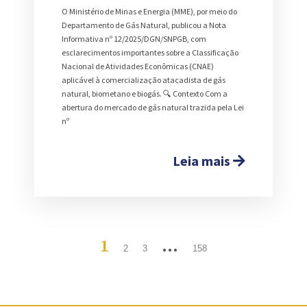
O Ministério de Minas e Energia (MME), por meio do
Departamento de Gás Natural, publicou a Nota
Informativa nº 12/2025/DGN/SNPGB, com
esclarecimentos importantes sobre a Classificação
Nacional de Atividades Econômicas (CNAE)
aplicável à comercialização atacadista de gás
natural, biometano e biogás. 🔍 Contexto Com a
abertura do mercado de gás natural trazida pela Lei
nº
Leia mais
1
…
2
3
158