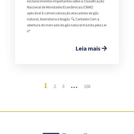
esclarecimentos importantes sobre a Classificação
Nacional de Atividades Econômicas (CNAE)
aplicável à comercialização atacadista de gás
natural, biometano e biogás. 🔍 Contexto Com a
abertura do mercado de gás natural trazida pela Lei
nº
Leia mais
1
…
2
3
158